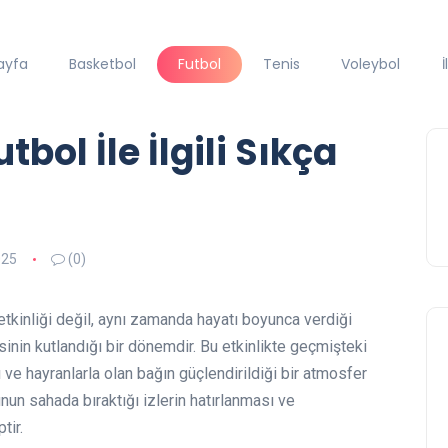
ayfa
Basketbol
Futbol
Tenis
Voleybol
İ
bol İle İlgili Sıkça
025
(0)
etkinliği değil, aynı zamanda hayatı boyunca verdiği
nin kutlandığı bir dönemdir. Bu etkinlikte geçmişteki
ğı ve hayranlarla olan bağın güçlendirildiği bir atmosfer
cunun sahada bıraktığı izlerin hatırlanması ve
tir.