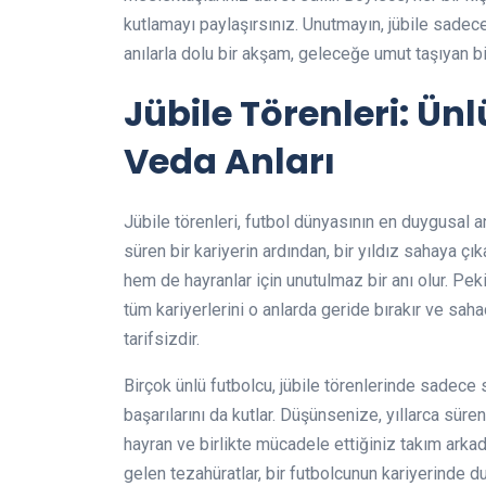
kutlamayı paylaşırsınız. Unutmayın, jübile sadece
anılarla dolu bir akşam, geleceğe umut taşıyan b
Jübile Törenleri: Ün
Veda Anları
Jübile törenleri, futbol dünyasının en duygusal an
süren bir kariyerin ardından, bir yıldız sahaya ç
hem de hayranlar için unutulmaz bir anı olur. Pek
tüm kariyerlerini o anlarda geride bırakır ve s
tarifsizdir.
Birçok ünlü futbolcu, jübile törenlerinde sadece
başarılarını da kutlar. Düşünsenize, yıllarca süren
hayran ve birlikte mücadele ettiğiniz takım arkada
gelen tezahüratlar, bir futbolcunun kariyerinde d