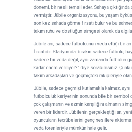
dönemi, bir nesli temsil eder. Sahaya çıktığında
vermiştir. Jübile organizasyonu, bu yaşam öyküsün
son kez sahada görme fırsatı bulur ve bu sahnedeki
takım ruhu ve dostluğun simgesi olarak da algılan
Jübile anı, sadece futbolcunun veda ettiği bir an 
fırsatıdır. Stadyumda, bırakın sadece futbolu, haya
sadece bir veda değil, aynı zamanda futbolun gü
kadar önem veriliyor?” diye sorabilirsiniz. Çünkü
takım arkadaşları ve geçmişteki rakipleriyle olan
Jübile, sadece geçmişi kutlamakla kalmaz, aynı 
futbolculuk kariyerinin sonunda bile bir sembol o
çok çalışmanın ve azmin karşılığını almanın simg
veren bir liderdir. Jübilenin gerçekleştiği an, y
oyuncuların tecrübelerini genç nesillere aktarmas
veda törenleriyle mümkün hale gelir.