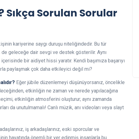
? Sıkça Sorulan Sorular
kişinin kariyerine saygı duruşu niteliğindedir. Bu tür
m de geleceğe dair sevgi ve destek gösterilir. Aynı
 içerisinde bir aidiyet hissi yaratır. Kendi başımıza başarıyı
rla paylaşmak çok daha etkileyici değil mi?
alıdır?
Eğer jübile düzenlemeyi düşünüyorsanız, öncelikle
dileceğinden, etkinliğin ne zaman ve nerede yapılacağına
çimi, etkinliğin atmosferini oluşturur; aynı zamanda
rları da unutulmamalı! Canlı müzik, anı videoları veya slayt
adaşlarınız, iş arkadaşlarınız, eski sporcular ve
şinin hayatında önemli bir yer edinmiş insanlarla bu