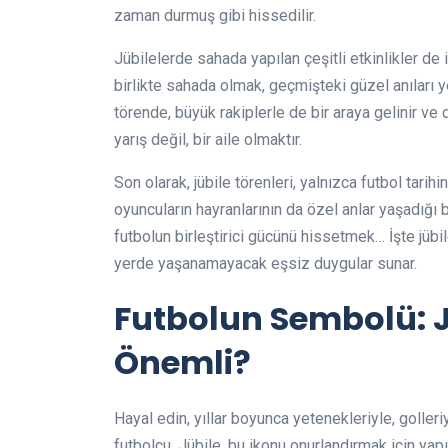
zaman durmuş gibi hissedilir.
Jübilelerde sahada yapılan çeşitli etkinlikler de i
birlikte sahada olmak, geçmişteki güzel anıları
törende, büyük rakiplerle de bir araya gelinir ve 
yarış değil, bir aile olmaktır.
Son olarak, jübile törenleri, yalnızca futbol tar
oyuncuların hayranlarının da özel anlar yaşadığı b
futbolun birleştirici gücünü hissetmek… İşte jübi
yerde yaşanamayacak eşsiz duygular sunar.
Futbolun Sembolü: 
Önemli?
Hayal edin, yıllar boyunca yetenekleriyle, golleri
futbolcu. Jübile, bu ikonu onurlandırmak için yapı