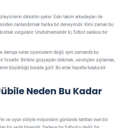
zleyicilerin dikkatini çeker. Eski takım arkadaşları ile
 yeniden canlandırmak harika bir deneyimdir. Kimi zaman bu
dostluk vurgulanır. Unutulmamalıdır ki, futbol sadece bir
ihine damga vuran oyuncuların değil, aynı zamanda bu
ir fırsattır. Birlikte gözyaşları dökmek, sevinçten zıplamak,
lenin büyüklüğü burada gizli. Bu anlar hayatta başka bir
Jübile Neden Bu Kadar
yle ve oyun stiliyle milyonların gönlünde tahttan inen bir
lan bir veda törenidir. Sadece bir futbolcu değil, bir