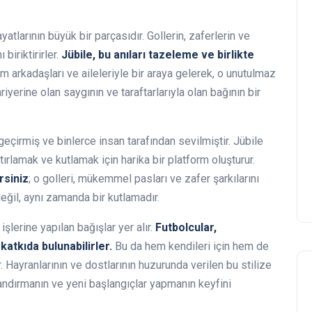
yatlarının büyük bir parçasıdır. Gollerin, zaferlerin ve
biriktirirler.
Jübile, bu anıları tazeleme ve birlikte
akım arkadaşları ve aileleriyle bir araya gelerek, o unutulmaz
iyerine olan saygının ve taraftarlarıyla olan bağının bir
 geçirmiş ve binlerce insan tarafından sevilmiştir. Jübile
atırlamak ve kutlamak için harika bir platform oluşturur.
rsiniz
; o golleri, mükemmel pasları ve zafer şarkılarını
eğil, aynı zamanda bir kutlamadır.
 işlerine yapılan bağışlar yer alır.
Futbolcular,
katkıda bulunabilirler.
Bu da hem kendileri için hem de
r. Hayranlarının ve dostlarının huzurunda verilen bu stilize
landırmanın ve yeni başlangıçlar yapmanın keyfini