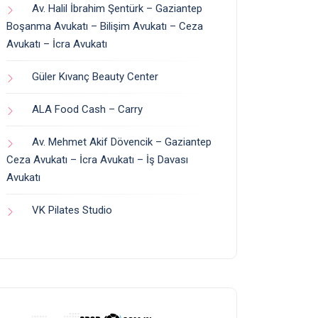
Av. Halil İbrahim Şentürk – Gaziantep
Boşanma Avukatı – Bilişim Avukatı – Ceza
Avukatı – İcra Avukatı
Güler Kıvanç Beauty Center
ALA Food Cash – Carry
Av. Mehmet Akif Dövencik – Gaziantep
Ceza Avukatı – İcra Avukatı – İş Davası
Avukatı
VK Pilates Studio