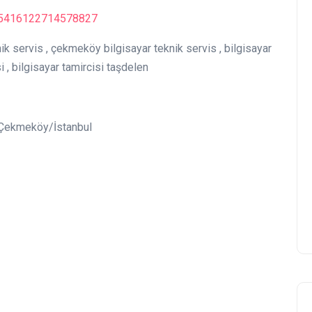
45416122714578827
nik servis , çekmeköy bilgisayar teknik servis , bilgisayar
si , bilgisayar tamircisi taşdelen
4 Çekmeköy/İstanbul