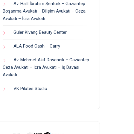
Av. Halil İbrahim Şentürk – Gaziantep
Boşanma Avukatı – Bilişim Avukatı – Ceza
Avukatı – İcra Avukatı
Güler Kıvanç Beauty Center
ALA Food Cash – Carry
Av. Mehmet Akif Dövencik – Gaziantep
Ceza Avukatı – İcra Avukatı – İş Davası
Avukatı
VK Pilates Studio