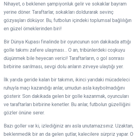
Nihayet, o beklenen şampiyonluk gelir ve sokaklar bayram
yerine döner. Taraftarlar, sokakları doldurarak sevinç
gözyaşları döküyor. Bu, futbolun içindeki toplumsal bağlılığın
en güzel örneklerinden biri!
Bir Dünya Kupası finalinde bir oyuncunun son dakikada attığı
golle takımı zafere ulaşması… O an, tribünlerdeki coşkuyu
düşünmek bile heyecan verici! Taraftarların, o gol sonrası
birbirine sarılması, sevgi dolu anların zirveye ulaştığı yer.
İlk yarıda geride kalan bir takımın, ikinci yarıdaki mücadeleci
ruhuyla maçı kazandığı anlar, umudun asla kaybolmadığını
gösterir. Son dakikada gelen bir golle kazanmak, oyuncuları
ve taraftarları birbirine kenetler. Bu anlar, futbolun güzelliğini
gözler önüne serer.
Bazı goller var ki, izlediğiniz anı asla unutamazsınız. Uzaktan,
beklenmedik bir an da gelen şutlar, kalecilere sürpriz yapar. O