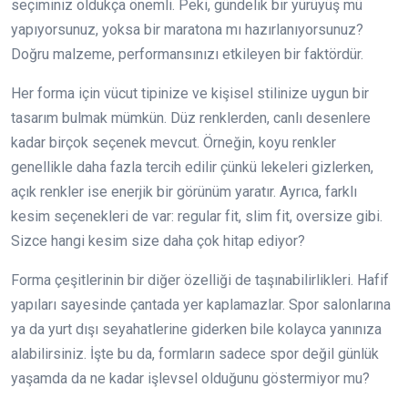
seçiminiz oldukça önemli. Peki, gündelik bir yürüyüş mü
yapıyorsunuz, yoksa bir maratona mı hazırlanıyorsunuz?
Doğru malzeme, performansınızı etkileyen bir faktördür.
Her forma için vücut tipinize ve kişisel stilinize uygun bir
tasarım bulmak mümkün. Düz renklerden, canlı desenlere
kadar birçok seçenek mevcut. Örneğin, koyu renkler
genellikle daha fazla tercih edilir çünkü lekeleri gizlerken,
açık renkler ise enerjik bir görünüm yaratır. Ayrıca, farklı
kesim seçenekleri de var: regular fit, slim fit, oversize gibi.
Sizce hangi kesim size daha çok hitap ediyor?
Forma çeşitlerinin bir diğer özelliği de taşınabilirlikleri. Hafif
yapıları sayesinde çantada yer kaplamazlar. Spor salonlarına
ya da yurt dışı seyahatlerine giderken bile kolayca yanınıza
alabilirsiniz. İşte bu da, formların sadece spor değil günlük
yaşamda da ne kadar işlevsel olduğunu göstermiyor mu?