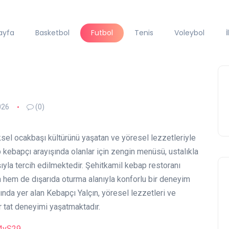
ayfa
Basketbol
Futbol
Tenis
Voleybol
İ
026
(0)
sel ocakbaşı kültürünü yaşatan ve yöresel lezzetleriyle
 kebapçı arayışında olanlar için zengin menüsü, ustalıkla
şıyla tercih edilmektedir. Şehitkamil kebap restoranı
hem de dışarıda oturma alanıyla konforlu bir deneyim
ında yer alan Kebapçı Yalçın, yöresel lezzetleri ve
r tat deneyimi yaşatmaktadır.
F4vS29