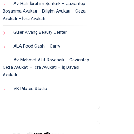
Av. Halil İbrahim Şentürk – Gaziantep
Boşanma Avukatı – Bilişim Avukatı – Ceza
Avukatı – İcra Avukatı
Güler Kıvanç Beauty Center
ALA Food Cash – Carry
Av. Mehmet Akif Dövencik – Gaziantep
Ceza Avukatı – İcra Avukatı – İş Davası
Avukatı
VK Pilates Studio