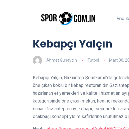
Ana S
Kebapçı Yalçın
Ahmet Günaydın
Futbol
Mart 30, 2
Kebapçı Yalçın, Gaziantep Şehitkamil’de gelenek
öne çıkan köklü bir kebap restoranıdır. Gaziantep
hazırlanan et yemekleri ve kaliteli hizmet anlayı
kategorisinde öne çıkan mekan, hem iç mekanda 
sunar. Gaziantep en iyi kebapçı seçenekleri aras
ocakbaşı konseptiyle misafirlerine unutulmaz bi
Harita:
https://maps.app.goo.gl/v4mfHYGFTxK