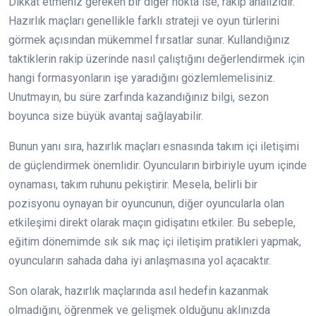
Dikkat etmeniz gereken bir diğer nokta ise, rakip analizidir.
Hazırlık maçları genellikle farklı strateji ve oyun türlerini
görmek açısından mükemmel fırsatlar sunar. Kullandığınız
taktiklerin rakip üzerinde nasıl çalıştığını değerlendirmek için
hangi formasyonların işe yaradığını gözlemlemelisiniz.
Unutmayın, bu süre zarfında kazandığınız bilgi, sezon
boyunca size büyük avantaj sağlayabilir.
Bunun yanı sıra, hazırlık maçları esnasında takım içi iletişimi
de güçlendirmek önemlidir. Oyuncuların birbiriyle uyum içinde
oynaması, takım ruhunu pekiştirir. Mesela, belirli bir
pozisyonu oynayan bir oyuncunun, diğer oyuncularla olan
etkileşimi direkt olarak maçın gidişatını etkiler. Bu sebeple,
eğitim dönemimde sık sık maç içi iletişim pratikleri yapmak,
oyuncuların sahada daha iyi anlaşmasına yol açacaktır.
Son olarak, hazırlık maçlarında asıl hedefin kazanmak
olmadığını, öğrenmek ve gelişmek olduğunu aklınızda