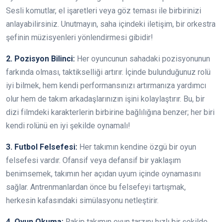
Sesli komutlar, el işaretleri veya göz teması ile birbirinizi
anlayabilirsiniz. Unutmayın, saha içindeki iletişim, bir orkestra
şefinin müzisyenleri yönlendirmesi gibidir!
2. Pozisyon Bilinci:
Her oyuncunun sahadaki pozisyonunun
farkında olması, taktikselliği artırır. İçinde bulunduğunuz rolü
iyi bilmek, hem kendi performansınızı artırmanıza yardımcı
olur hem de takım arkadaşlarınızın işini kolaylaştırır. Bu, bir
dizi filmdeki karakterlerin birbirine bağlılığına benzer; her biri
kendi rolünü en iyi şekilde oynamalı!
3. Futbol Felsefesi:
Her takımın kendine özgü bir oyun
felsefesi vardır. Ofansif veya defansif bir yaklaşım
benimsemek, takımın her açıdan uyum içinde oynamasını
sağlar. Antrenmanlardan önce bu felsefeyi tartışmak,
herkesin kafasındaki simülasyonu netleştirir.
4. Oyun Okuma:
Rakip takımın oyun tarzını hızlı bir şekilde