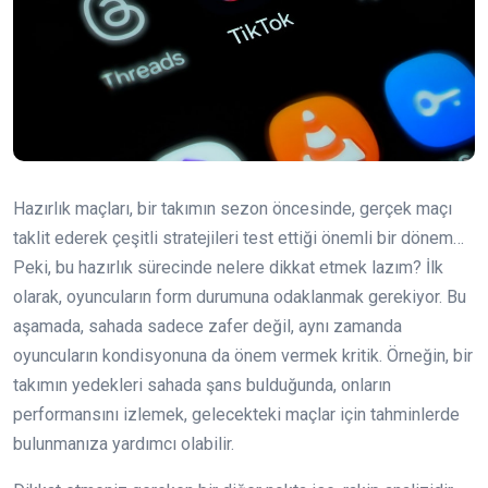
Hazırlık maçları, bir takımın sezon öncesinde, gerçek maçı
taklit ederek çeşitli stratejileri test ettiği önemli bir dönem…
Peki, bu hazırlık sürecinde nelere dikkat etmek lazım? İlk
olarak, oyuncuların form durumuna odaklanmak gerekiyor. Bu
aşamada, sahada sadece zafer değil, aynı zamanda
oyuncuların kondisyonuna da önem vermek kritik. Örneğin, bir
takımın yedekleri sahada şans bulduğunda, onların
performansını izlemek, gelecekteki maçlar için tahminlerde
bulunmanıza yardımcı olabilir.