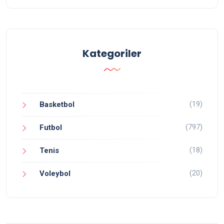
Kategoriler
(19)
Basketbol
(797)
Futbol
(18)
Tenis
(20)
Voleybol