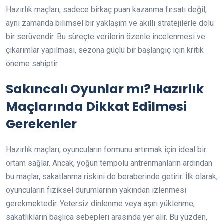
Hazırlık maçları, sadece birkaç puan kazanma fırsatı değil;
aynı zamanda bilimsel bir yaklaşım ve akıllı stratejilerle dolu
bir serüvendir. Bu süreçte verilerin özenle incelenmesi ve
çıkarımlar yapılması, sezona güçlü bir başlangıç için kritik
öneme sahiptir.
Sakıncalı Oyunlar mı? Hazırlık
Maçlarında Dikkat Edilmesi
Gerekenler
Hazırlık maçları, oyuncuların formunu artırmak için ideal bir
ortam sağlar. Ancak, yoğun tempolu antrenmanların ardından
bu maçlar, sakatlanma riskini de beraberinde getirir. İlk olarak,
oyuncuların fiziksel durumlarının yakından izlenmesi
gerekmektedir. Yetersiz dinlenme veya aşırı yüklenme,
sakatlıkların başlıca sebepleri arasında yer alır. Bu yüzden,