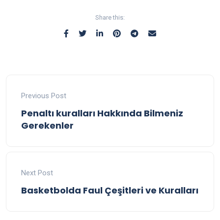
Share this:
Previous Post
Penaltı kuralları Hakkında Bilmeniz
Gerekenler
Next Post
Basketbolda Faul Çeşitleri ve Kuralları