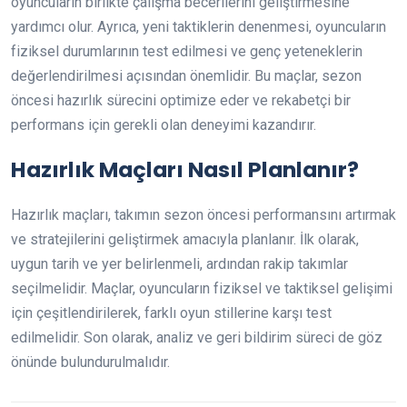
oyuncuların birlikte çalışma becerilerini geliştirmesine
yardımcı olur. Ayrıca, yeni taktiklerin denenmesi, oyuncuların
fiziksel durumlarının test edilmesi ve genç yeteneklerin
değerlendirilmesi açısından önemlidir. Bu maçlar, sezon
öncesi hazırlık sürecini optimize eder ve rekabetçi bir
performans için gerekli olan deneyimi kazandırır.
Hazırlık Maçları Nasıl Planlanır?
Hazırlık maçları, takımın sezon öncesi performansını artırmak
ve stratejilerini geliştirmek amacıyla planlanır. İlk olarak,
uygun tarih ve yer belirlenmeli, ardından rakip takımlar
seçilmelidir. Maçlar, oyuncuların fiziksel ve taktiksel gelişimi
için çeşitlendirilerek, farklı oyun stillerine karşı test
edilmelidir. Son olarak, analiz ve geri bildirim süreci de göz
önünde bulundurulmalıdır.