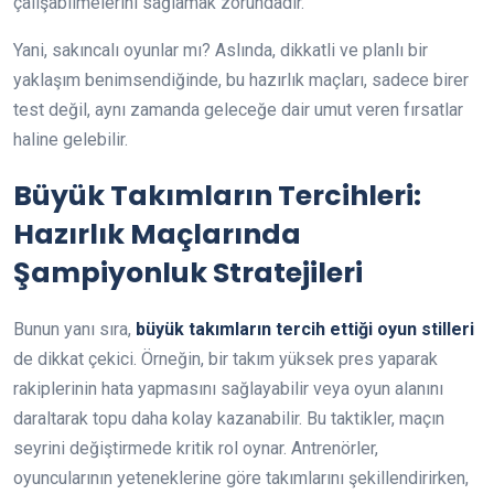
çalışabilmelerini sağlamak zorundadır.
Yani, sakıncalı oyunlar mı? Aslında, dikkatli ve planlı bir
yaklaşım benimsendiğinde, bu hazırlık maçları, sadece birer
test değil, aynı zamanda geleceğe dair umut veren fırsatlar
haline gelebilir.
Büyük Takımların Tercihleri:
Hazırlık Maçlarında
Şampiyonluk Stratejileri
Bunun yanı sıra,
büyük takımların tercih ettiği oyun stilleri
de dikkat çekici. Örneğin, bir takım yüksek pres yaparak
rakiplerinin hata yapmasını sağlayabilir veya oyun alanını
daraltarak topu daha kolay kazanabilir. Bu taktikler, maçın
seyrini değiştirmede kritik rol oynar. Antrenörler,
oyuncularının yeteneklerine göre takımlarını şekillendirirken,