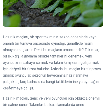
Hazırlık maçları, bir spor takımının sezon öncesinde veya
önemli bir turnuva öncesinde oynadığı, genellikle resmi
olmayan maçlardır. Peki, bu maçların amacı nedir? Takımlar,
bu ilk karşılaşmalarla birlikte taktiklerini denemek, yeni
oyuncularını sahaya sürmek ve takım kimyasını geliştirmek
için değerli bir fırsat bulurlar. Aslında, bu maçlar bir tür prova
gibidir; oyuncular, sezonun heyecanına hazırlanmaya
çalışırken, koç kadrosu da hangi taktiklerin işe yarayacağını
keşfetmeye çalışır.
Hazırlık maçları, genç ve yeni oyuncular için oldukça önemli
bir sahne sunar. Takımlar, bu karşılaşmalarda genç