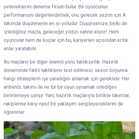
yeteneklerini deneme fırsatı bulur. Bir oyuncunun
performansını değerlendirmek, onu gelecek sezon için A
takımda düşünmenin en iyi yoludur. Düşünsenize, belki de
izlediğiniz maçta, geleceğin yıldızı sahne alıyor! Hem
oyuncular hem de koçlar için bu, kariyerleri açısından kritik
anlar yaratabilir.
Bu maçların bir diğer önemli yönü taktiksellik. Hazırlık
döneminde farklı taktiklerin test edilmesi, sezon boyunca
hangi stratejilerin işe yaradığını anlamak için gereklidir. Her
antrenör, takımı ile ne tür bir oyun oynamak istediğini
belirlemeye çalışır. Yani, hazırlık maçlarıyla birlikte takımlar,
rakiplerine karşı nasıl bir yaklaşım sergileyeceklerini de
öğrenirler.