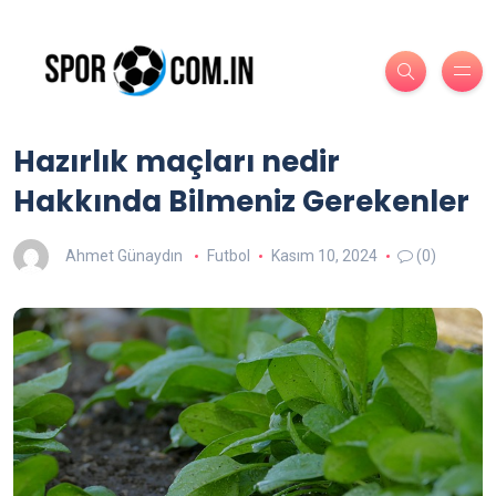
Hazırlık maçları nedir
Hakkında Bilmeniz Gerekenler
Ahmet Günaydın
Futbol
Kasım 10, 2024
(0)