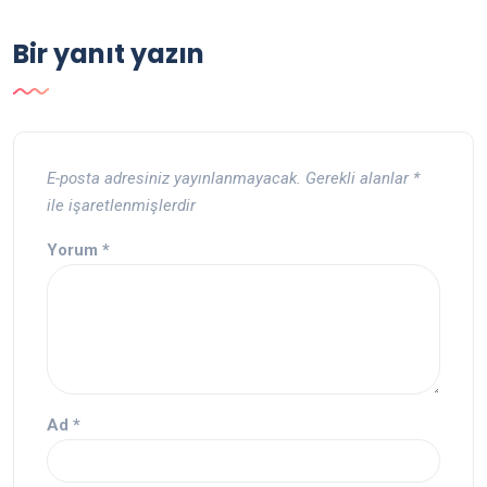
Bir yanıt yazın
E-posta adresiniz yayınlanmayacak.
Gerekli alanlar
*
ile işaretlenmişlerdir
Yorum
*
Ad
*