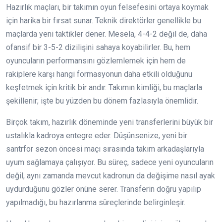
Hazırlık maçları, bir takımın oyun felsefesini ortaya koymak
için harika bir fırsat sunar. Teknik direktörler genellikle bu
maçlarda yeni taktikler dener. Mesela, 4-4-2 değil de, daha
ofansif bir 3-5-2 dizilişini sahaya koyabilirler. Bu, hem
oyuncuların performansını gözlemlemek için hem de
rakiplere karşı hangi formasyonun daha etkili olduğunu
keşfetmek için kritik bir andır. Takımın kimliği, bu maçlarla
şekillenir; işte bu yüzden bu dönem fazlasıyla önemlidir.
Birçok takım, hazırlık döneminde yeni transferlerini büyük bir
ustalıkla kadroya entegre eder. Düşünsenize, yeni bir
santrfor sezon öncesi maçı sırasında takım arkadaşlarıyla
uyum sağlamaya çalışıyor. Bu süreç, sadece yeni oyuncuların
değil, aynı zamanda mevcut kadronun da değişime nasıl ayak
uydurduğunu gözler önüne serer. Transferin doğru yapılıp
yapılmadığı, bu hazırlanma süreçlerinde belirginleşir.