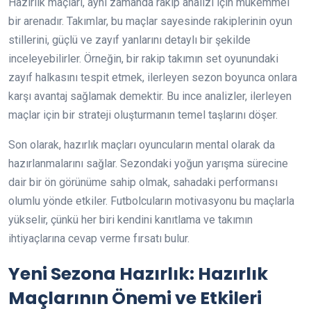
Hazırlık maçları, aynı zamanda rakip analizi için mükemmel
bir arenadır. Takımlar, bu maçlar sayesinde rakiplerinin oyun
stillerini, güçlü ve zayıf yanlarını detaylı bir şekilde
inceleyebilirler. Örneğin, bir rakip takımın set oyunundaki
zayıf halkasını tespit etmek, ilerleyen sezon boyunca onlara
karşı avantaj sağlamak demektir. Bu ince analizler, ilerleyen
maçlar için bir strateji oluşturmanın temel taşlarını döşer.
Son olarak, hazırlık maçları oyuncuların mental olarak da
hazırlanmalarını sağlar. Sezondaki yoğun yarışma sürecine
dair bir ön görünüme sahip olmak, sahadaki performansı
olumlu yönde etkiler. Futbolcuların motivasyonu bu maçlarla
yükselir, çünkü her biri kendini kanıtlama ve takımın
ihtiyaçlarına cevap verme fırsatı bulur.
Yeni Sezona Hazırlık: Hazırlık
Maçlarının Önemi ve Etkileri