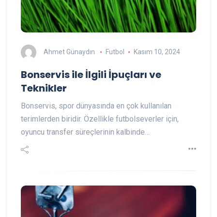
Ahmet Günaydın
Futbol
Kasım 10, 2024
Bonservis ile İlgili İpuçları ve
Teknikler
Bonservis, spor dünyasında en çok kullanılan
terimlerden biridir. Özellikle futbolseverler için,
oyuncu transfer süreçlerinin kalbinde…