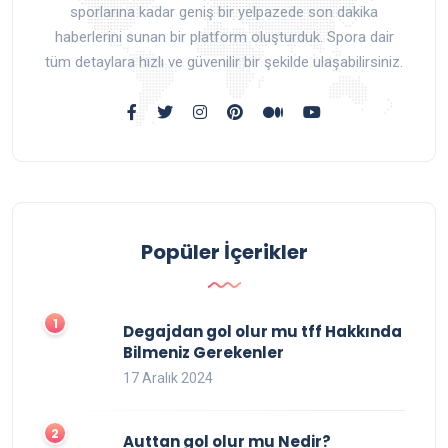
sporlarına kadar geniş bir yelpazede son dakika
haberlerini sunan bir platform oluşturduk. Spora dair
tüm detaylara hızlı ve güvenilir bir şekilde ulaşabilirsiniz.
Popüler İçerikler
Degajdan gol olur mu tff Hakkında
Bilmeniz Gerekenler
17 Aralık 2024
Auttan gol olur mu Nedir?