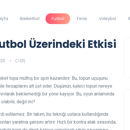
ayfa
Basketbol
Futbol
Tenis
Voleybol
İ
utbol Üzerindeki Etkisi
025
(0)
eket topa müthiş bir spin kazandırır. Bu, topun uçuşunu
bile hesaplarını alt üst eder. Düşünün, kaleci topun nereye
ıvrılarak beklemediği bir yöne kayıyor. Bu, oyun anlamında
 olabilir, değil mi?
dı edilemez. Bir takım, bu tekniği ustaca kullandığında
arı yaratma şansını artırır. Hızlı bir kontra atak sırasında,
erebilir hem de direk kaleye yönelerek rakip savunmayı