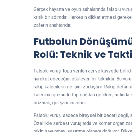
Gerçek hayatta ve oyun sahalarında falsolu vuruşu
kritik bir adımdır. Herkesin dikkat etmesi gerek
zaferin anahtarıdır.
Futbolun Dönüşümü
Rolü: Teknik ve Takt
Falsolu vuruş, topa verilen açı ve kuvvetle birlik
hareket edeceğini etkileyen bir tekniktir. Bu vuru
rakip kalecilerin de işini zorlaştırır. Rakip defan
kalecinin gözünde top sağdan gelirken, aslında s
bozarak, gol şansını artırır.
Falsolu vuruş, sadece bireysel bir beceri değil, 
Özellikle serbest vuruşlarda ve korner organizas
rakip savunmayı şaşırtma olanağı doğuyor. Dikkatl