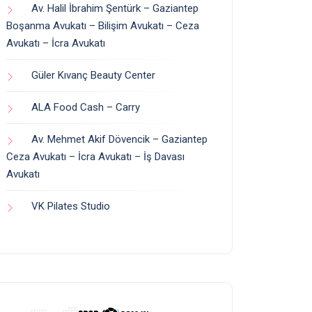
Av. Halil İbrahim Şentürk – Gaziantep
Boşanma Avukatı – Bilişim Avukatı – Ceza
Avukatı – İcra Avukatı
Güler Kıvanç Beauty Center
ALA Food Cash – Carry
Av. Mehmet Akif Dövencik – Gaziantep
Ceza Avukatı – İcra Avukatı – İş Davası
Avukatı
VK Pilates Studio