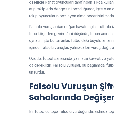
özellikle kanat oyuncuları tarafından sıkça kulla
atıp rakiplerin dengesini bozduğunda, işte o an o
rakip oyuncuların pozisyon alma becerisini zorlaştı
Falsolu vuruşlardan doğan hayali taçlar, futbolu 
topu köşeden geçirdiğini düşünün; topun aniden y
oynatır. İşte bu tür anlar, futboldaki büyülü anla
içinde, falsolu vuruşlar, yalnızca bir vuruş değil, 
Özetle, futbol sahasında yalnızca kuvvet ve yet
da gereklidir. Falsolu vuruşlar, bu bağlamda, futb
unsurdur.
Falsolu Vuruşun Şifre
Sahalarında Değişen 
Bir futbolcu topa falsolu vurduğunda, aslında to