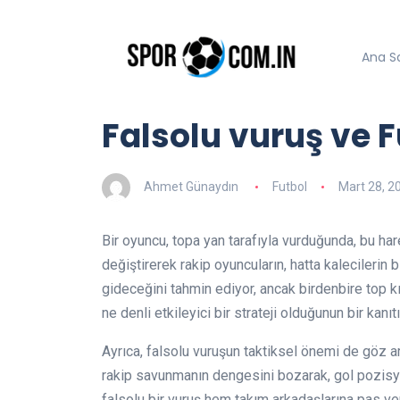
Ana S
Falsolu vuruş ve F
Ahmet Günaydın
Futbol
Mart 28, 2
Bir oyuncu, topa yan tarafıyla vurduğunda, bu har
değiştirerek rakip oyuncuların, hatta kalecilerin 
gideceğini tahmin ediyor, ancak birdenbire top k
ne denli etkileyici bir strateji olduğunun bir kanıtı
Ayrıca, falsolu vuruşun taktiksel önemi de göz ar
rakip savunmanın dengesini bozarak, gol pozisyonl
falsolu bir vuruş hem takım arkadaşlarına pas v