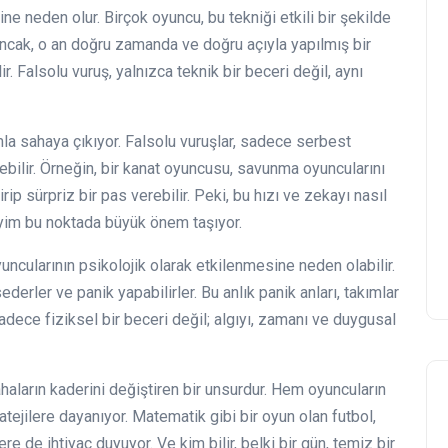
e neden olur. Birçok oyuncu, bu tekniği etkili bir şekilde
 Ancak, o an doğru zamanda ve doğru açıyla yapılmış bir
ir. Falsolu vuruş, yalnızca teknik bir beceri değil, aynı
ımla sahaya çıkıyor. Falsolu vuruşlar, sadece serbest
ebilir. Örneğin, bir kanat oyuncusu, savunma oyuncularını
rip sürpriz bir pas verebilir. Peki, bu hızı ve zekayı nasıl
eyim bu noktada büyük önem taşıyor.
ncularının psikolojik olarak etkilenmesine neden olabilir.
derler ve panik yapabilirler. Bu anlık panik anları, takımlar
 sadece fiziksel bir beceri değil; algıyı, zamanı ve duygusal
sahaların kaderini değiştiren bir unsurdur. Hem oyuncuların
atejilere dayanıyor. Matematik gibi bir oyun olan futbol,
ere de ihtiyaç duyuyor. Ve kim bilir, belki bir gün, temiz bir