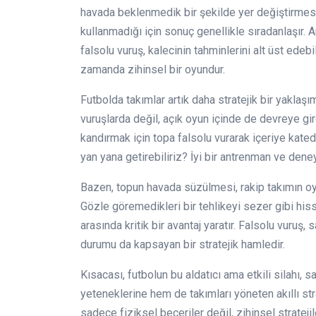
havada beklenmedik bir şekilde yer değiştirmesin
kullanmadığı için sonuç genellikle sıradanlaşır.
falsolu vuruş, kalecinin tahminlerini alt üst edebil
zamanda zihinsel bir oyundur.
Futbolda takımlar artık daha stratejik bir yaklaş
vuruşlarda değil, açık oyun içinde de devreye gir
kandırmak için topa falsolu vurarak içeriye katedi
yan yana getirebiliriz? İyi bir antrenman ve den
Bazen, topun havada süzülmesi, rakip takımın oyu
Gözle göremedikleri bir tehlikeyi sezer gibi hisse
arasında kritik bir avantaj yaratır. Falsolu vuruş,
durumu da kapsayan bir stratejik hamledir.
Kısacası, futbolun bu aldatıcı ama etkili silahı, 
yeteneklerine hem de takımları yöneten akıllı str
sadece fiziksel beceriler değil, zihinsel stratejil