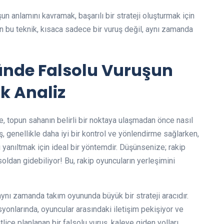
n anlamını kavramak, başarılı bir strateji oluşturmak için
en bu teknik, kısaca sadece bir vuruş değil, aynı zamanda
nde Falsolu Vuruşun
ik Analiz
te, topun sahanın belirli bir noktaya ulaşmadan önce nasıl
ş, genellikle daha iyi bir kontrol ve yönlendirme sağlarken,
sı yanıltmak için ideal bir yöntemdir. Düşünsenize; rakip
oldan gidebiliyor! Bu, rakip oyuncuların yerleşimini
aynı zamanda takım oyununda büyük bir strateji aracıdır.
yonlarında, oyuncular arasındaki iletişim pekişiyor ve
ice planlanan bir falsolu vuruş, kaleye giden yolları