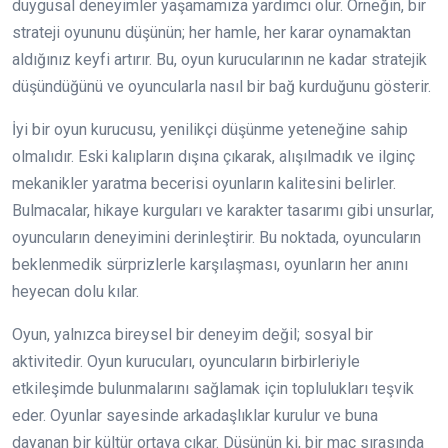
duygusal deneyimler yaşamamıza yardımcı olur. Örneğin, bir
strateji oyununu düşünün; her hamle, her karar oynamaktan
aldığınız keyfi artırır. Bu, oyun kurucularının ne kadar stratejik
düşündüğünü ve oyuncularla nasıl bir bağ kurduğunu gösterir.
İyi bir oyun kurucusu, yenilikçi düşünme yeteneğine sahip
olmalıdır. Eski kalıpların dışına çıkarak, alışılmadık ve ilginç
mekanikler yaratma becerisi oyunların kalitesini belirler.
Bulmacalar, hikaye kurguları ve karakter tasarımı gibi unsurlar,
oyuncuların deneyimini derinleştirir. Bu noktada, oyuncuların
beklenmedik sürprizlerle karşılaşması, oyunların her anını
heyecan dolu kılar.
Oyun, yalnızca bireysel bir deneyim değil; sosyal bir
aktivitedir. Oyun kurucuları, oyuncuların birbirleriyle
etkileşimde bulunmalarını sağlamak için toplulukları teşvik
eder. Oyunlar sayesinde arkadaşlıklar kurulur ve buna
dayanan bir kültür ortaya çıkar. Düşünün ki, bir maç sırasında