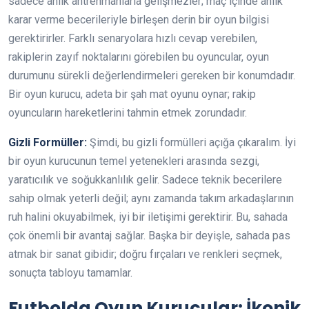
sadece anlık antrenmanlarla gelişmezler; maç içinde anlık
karar verme becerileriyle birleşen derin bir oyun bilgisi
gerektirirler. Farklı senaryolara hızlı cevap verebilen,
rakiplerin zayıf noktalarını görebilen bu oyuncular, oyun
durumunu sürekli değerlendirmeleri gereken bir konumdadır.
Bir oyun kurucu, adeta bir şah mat oyunu oynar; rakip
oyuncuların hareketlerini tahmin etmek zorundadır.
Gizli Formüller:
Şimdi, bu gizli formülleri açığa çıkaralım. İyi
bir oyun kurucunun temel yetenekleri arasında sezgi,
yaratıcılık ve soğukkanlılık gelir. Sadece teknik becerilere
sahip olmak yeterli değil; aynı zamanda takım arkadaşlarının
ruh halini okuyabilmek, iyi bir iletişimi gerektirir. Bu, sahada
çok önemli bir avantaj sağlar. Başka bir deyişle, sahada pas
atmak bir sanat gibidir; doğru fırçaları ve renkleri seçmek,
sonuçta tabloyu tamamlar.
Futbolda Oyun Kurucular: İkonik