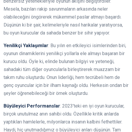
benzersiz yetenekleriyle oyunun akışını değiştirdiler.
Mesela, bazıları rakip savunmaların arkasında neler
olabileceğini öngörerek mükemmel paslar atmayı başardı.
Düşünün ki bir şair, kelimeleriyle nasıl harikalar yaratıyorsa,
bu oyun kurucular da sahada benzer bir sihir yapıyor.
Yenilikçi Yaklaşımlar
: Bu yılın en etkileyici isimlerinden biri,
oyunun dinamiklerini yenilikçi yollarla ele almayı başaran bir
kurucu oldu. Öyle ki, elinde bulunan bilgiyi ve yeteneği,
sahadaki tüm diğer oyuncularla birleştirerek muazzam bir
takım ruhu oluşturdu. Onun liderliği, hem tecrübeli hem de
genç oyuncular için bir ilham kaynağı oldu. Herkesin ondan bir
şeyler öğrenebileceği bir örnek oluşturdu.
Büyüleyici Performanslar
: 2023'teki en iyi oyun kurucular,
birçok unutulmaz anın sahibi oldu. Özellikle kritik anlarda
yaptıkları hamlelerle, milyonlarca insanın kalbini fethettiler.
Haydi, hiç unutmadığımız o büyüleyici anları düşünün. Tam