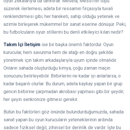
oyun zekalarıyla da tanınırlar. Mesela, Messi’nin topu
süzerek ilerlemesi, adeta bir ressamın fırçasıyla tuvali
renklendirmesi gibi; her hareketi, sahip olduğu yetenek ve
azimle birleşerek mükemmel bir sanat eserine dönüşür. Peki,
bu futbolcuların oyun stillerini bu denli etkileyici kılan nedir?
Takım İçi İletişim
ise bir başka önemli faktördür. Oyun
kurucular, hem savunma hem de atağı en doğru şekilde
yönetmek için takım arkadaşlarıyla uyum içinde olmalıdır.
Onların sahada oluşturduğu kimya, çoğu zaman maçın
sonucunu belirleyebilir. Birbirlerini ne kadar iyi anlarlarsa, o
kadar başarılı olurlar. Bu durum, adeta kaykay yapan bir grup
gencin birbirine çarpmadan akrobasi yapması gibi bir şeydir;
her şeyin senkronize gitmesi gerekir.
Bütün bu faktörleri göz önünde bulundurduğumuzda, sahada
sanat yapan bu oyun kurucuların yeteneklerinin ardında
sadece fiziksel değil, zihinsel bir derinlik de vardır. İşte bu