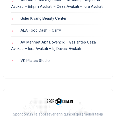
Av. Halil İbrahim Şentürk – Gaziantep Boşanma
Avukatı – Bilişim Avukatı – Ceza Avukatı – İcra Avukatı
Güler Kıvanç Beauty Center
ALA Food Cash – Carry
Av. Mehmet Akif Dövencik – Gaziantep Ceza
Avukatı – İcra Avukatı – İş Davası Avukatı
VK Pilates Studio
Spor.com.in ile sporseverlerin güncel gelişmeleri takip